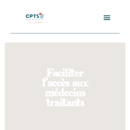
Faciliter
l’accès aux
médecins
traitants